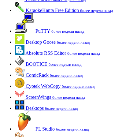
KaraokeKanta Free Edition
более недели назад
PuTTY
более недели назад
Desktop Goose
более недели назад
Absolute RSS Editor
более недели назад
BOOTICE
более недели назад
ComicRack
более недели назад
Cyotek WebCopy
более недели назад
ScreenWings
более недели назад
Desktops
более недели назад
FL Studio
более недели назад