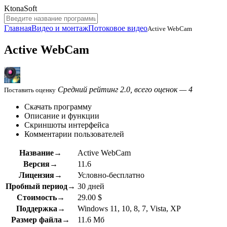
KtonaSoft
Главная
Видео и монтаж
Потоковое видео
Active WebCam
Active WebCam
Средний рейтинг 2.0, всего оценок — 4
Поставить оценку
Скачать программу
Описание и функции
Скриншоты интерфейса
Комментарии пользователей
Название→
Active WebCam
Версия→
11.6
Лицензия→
Условно-бесплатно
Пробный период→
30 дней
Стоимость→
29.00 $
Поддержка→
Windows 11, 10, 8, 7, Vista, XP
Размер файла→
11.6 Мб