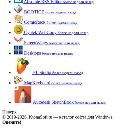
Absolute RSS Editor
более недели назад
BOOTICE
более недели назад
ComicRack
более недели назад
Cyotek WebCopy
более недели назад
ScreenWings
более недели назад
Desktops
более недели назад
FL Studio
более недели назад
MapKeyboard
более недели назад
Autodesk SketchBook
более недели назад
Наверх
© 2019-2026, KtonaSoft.ru — каталог софта для Windows.
Оцените!