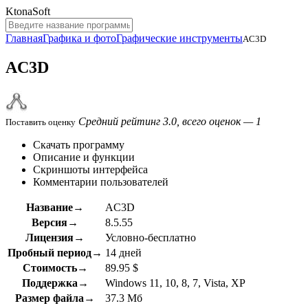
KtonaSoft
Главная
Графика и фото
Графические инструменты
AC3D
AC3D
Средний рейтинг 3.0, всего оценок — 1
Поставить оценку
Скачать программу
Описание и функции
Скриншоты интерфейса
Комментарии пользователей
Название→
AC3D
Версия→
8.5.55
Лицензия→
Условно-бесплатно
Пробный период→
14 дней
Стоимость→
89.95 $
Поддержка→
Windows 11, 10, 8, 7, Vista, XP
Размер файла→
37.3 Мб