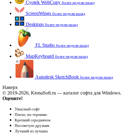
Cyotek WebCopy
более недели назад
ScreenWings
более недели назад
Desktops
более недели назад
FL Studio
более недели назад
MapKeyboard
более недели назад
Autodesk SketchBook
более недели назад
Наверх
© 2019-2026, KtonaSoft.ru — каталог софта для Windows.
Оцените!
Ужасный софт
Плохо, но терпимо
Крепкий середнячок
Посоветую друзьям
Лучший из лучших