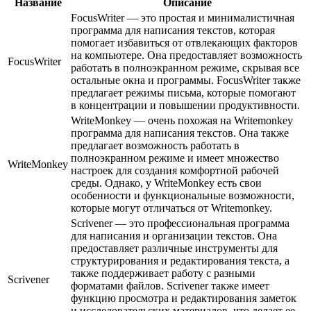
Название
Описание
FocusWriter — это простая и минималистичная
программа для написания текстов, которая
помогает избавиться от отвлекающих факторов
на компьютере. Она предоставляет возможность
FocusWriter
работать в полноэкранном режиме, скрывая все
остальные окна и программы. FocusWriter также
предлагает режимы письма, которые помогают
в концентрации и повышении продуктивности.
WriteMonkey — очень похожая на Writemonkey
программа для написания текстов. Она также
предлагает возможность работать в
полноэкранном режиме и имеет множество
WriteMonkey
настроек для создания комфортной рабочей
среды. Однако, у WriteMonkey есть свои
особенности и функциональные возможности,
которые могут отличаться от Writemonkey.
Scrivener — это профессиональная программа
для написания и организации текстов. Она
предоставляет различные инструменты для
структурирования и редактирования текста, а
также поддерживает работу с разными
Scrivener
форматами файлов. Scrivener также имеет
функцию просмотра и редактирования заметок
и исследовательских материалов, что делает ее