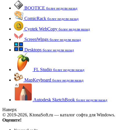
BOOTICE
более недели назад
ComicRack
более недели назад
Cyotek WebCopy
более недели назад
ScreenWings
более недели назад
Desktops
более недели назад
FL Studio
более недели назад
MapKeyboard
более недели назад
Autodesk SketchBook
более недели назад
Наверх
© 2019-2026, KtonaSoft.ru — каталог софта для Windows.
Оцените!