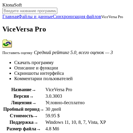
KtonaSoft
Главная
Файлы и данные
Синхронизация файлов
ViceVersa Pro
ViceVersa Pro
Средний рейтинг 5.0, всего оценок — 3
Поставить оценку
Скачать программу
Описание и функции
Скриншоты интерфейса
Комментарии пользователей
Название→
ViceVersa Pro
Версия→
3.0.3003
Лицензия→
Условно-бесплатно
Пробный период→
30 дней
Стоимость→
59.95 $
Поддержка→
Windows 11, 10, 8, 7, Vista, XP
Размер файла→
4.8 Мб