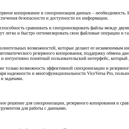
рвное копирование и синхронизация данных – необходимость. Им
спечения безопасности и доступности их информации.
я способность сравнивать и синхронизировать файлы между двум
ут легко и быстро оптимизировать свои файловые операции и г
ополнительных возможностей, которые делают ее незаменимым и
втоматического резервного копирования, поддержку обмена да
ой и интуитивно понятный пользовательский интерфейс, который
м не только возможность эффективной синхронизации и резервног
аря надежности и многофункциональности ViceVersa Pro, пользо
 и задачами.
ное решение для синхронизации, резервного копирования и срав
трументом для работы с данными.