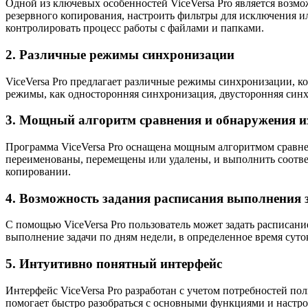
Одной из ключевых особенностей ViceVersa Pro является возмо
резервного копирования, настроить фильтры для исключения и
контролировать процесс работы с файлами и папками.
2. Различные режимы синхронизации
ViceVersa Pro предлагает различные режимы синхронизации, к
режимы, как односторонняя синхронизация, двусторонняя синх
3. Мощный алгоритм сравнения и обнаружения и
Программа ViceVersa Pro оснащена мощным алгоритмом сравне
переименованы, перемещены или удалены, и выполнить соотве
копировании.
4. Возможность задания расписания выполнения 
С помощью ViceVersa Pro пользователь может задать расписани
выполнение задачи по дням недели, в определенное время суто
5. Интуитивно понятный интерфейс
Интерфейс ViceVersa Pro разработан с учетом потребностей по
помогает быстро разобраться с основными функциями и настро