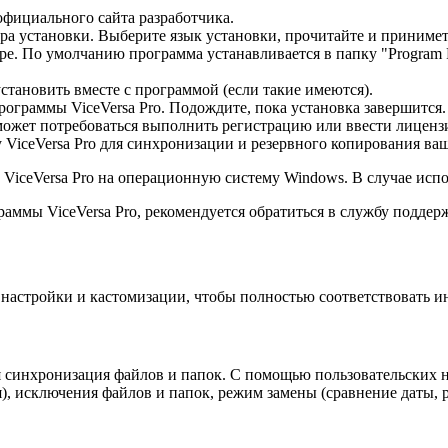
официального сайта разработчика.
ра установки. Выберите язык установки, прочитайте и приниме
е. По умолчанию программа устанавливается в папку "Program 
тановить вместе с программой (если такие имеются).
рограммы ViceVersa Pro. Подождите, пока установка завершится.
 может потребоваться выполнить регистрацию или ввести лицен
 ViceVersa Pro для синхронизации и резервного копирования ва
ы ViceVersa Pro на операционную систему Windows. В случае исп
раммы ViceVersa Pro, рекомендуется обратиться в службу подде
 настройки и кастомизации, чтобы полностью соответствовать 
я синхронизация файлов и папок. С помощью пользовательских 
), исключения файлов и папок, режим замены (сравнение даты, 