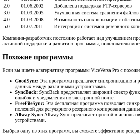
2.0
01.06.2002
Добавлена поддержка FTP-серверов
3.0
01.09.2005
Улучшенная система сравнения файлов
4.0
01.03.2008
Возможность синхронизации с облачн
5.0
01.07.2011
Интеграция с системой резервного коп
Компания-разработчик постоянно работает над улучшением про
активной поддержке и развитию программы, пользователи могу
Похожие программы
Если вы ищете альтернативу программы ViceVersa Pro с похо
GoodSync:
Эта программа предлагает синхронизацию и р
данных между различными устройствами.
SyncBack:
SyncBack предоставляет широкий спектр функ
ошибок и уведомления по электронной почте.
FreeFileSync:
Эта бесплатная программа позволяет синхр
полезной для регулярного резервного копирования данны
Allway Sync:
Allway Sync предлагает простой в использ
устройствами.
Выбрав одну из этих программ, вы сможете эффективно резерв