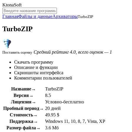
KtonaSoft
Главная
Файлы и данные
Архиваторы
TurboZIP
TurboZIP
Средний рейтинг 4.0, всего оценок — 1
Поставить оценку
Скачать программу
Описание и функции
Скриншоты интерфейса
Комментарии пользователей
Название→
TurboZIP
Версия→
8.5
Лицензия→
Условно-бесплатно
Пробный период→
20 дней
Стоимость→
49.95 $
Поддержка→
Windows 11, 10, 8, 7, Vista, XP
Размер файла→
3.6 Мб