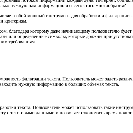
громным потоком информации каждый день. Интернет, социальн
олько нужную нам информацию из всего этого многообразия?
дставляет собой мощный инструмент для обработки и фильтрации
ми критериям.
сом, благодаря которому даже начинающему пользователю будет 
разы или определенные символы, которые должны присутствовать
ашим требованиям.
зможность фильтрации текста. Пользователь может задать разли
 находить нужную информацию в больших объемах текста.
работки текста. Пользователь может использовать такие инструм
оту с текстовыми данными и позволяет сэкономить время пользо