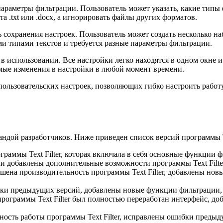
параметры фильтрации. Пользователь может указать, какие тип
а .txt или .docx, а игнорировать файлы других форматов.
 сохранения настроек. Пользователь может создать несколько на
ыми типами текстов и требуется разные параметры фильтрации.
 в использовании. Все настройки легко находятся в одном окне 
мые изменения в настройки в любой момент времени.
р пользовательских настроек, позволяющих гибко настроить раб
мандой разработчиков. Ниже приведен список версий программы Te
ограммы Text Filter, которая включала в себя основные функции ф
ли добавлены дополнительные возможности программы Text Filter
учшена производительность программы Text Filter, добавлены но
ибки предыдущих версий, добавлены новые функции фильтрации,
 программы Text Filter был полностью переработан интерфейс, 
ьность работы программы Text Filter, исправлены ошибки преды