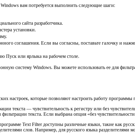
у Windows вам потребуется выполнить следующие шаги:
циального сайта разработчика.
стера установки.
мму.
нного соглашения. Если вы согласны, поставьте галочку и нажм
ню Пуск или ярлыка на рабочем столе.
ационную систему Windows. Вы можете использовать ее для фильт
ьских настроек, которые позволяют настроить работу программы
ации текста — чувствительность к регистру или без чувствитель
 фильтрации текста. Если выбрана опция «без чувствительности 
программе Text Filter доступны различные языки, такие как рус
делителями слов. Например, для русского языка разделителями мо