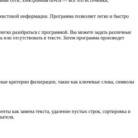
ые сети, электронная почта — все это источники,
 текстовой информации. Программа позволяет легко и быстро
легко разобраться с программой. Вы можете задать различные
 или отсутствовать в тексте. Затем программа произведет
чные критерии фильтрации, такие как ключевые слова, символы
енты как замена текста, удаление пустых строк, сортировка и
вателя.