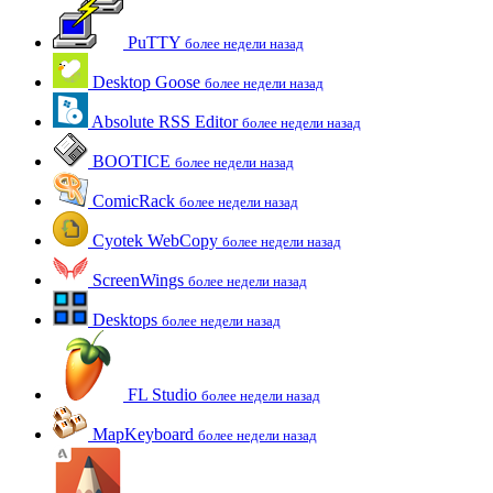
PuTTY
более недели назад
Desktop Goose
более недели назад
Absolute RSS Editor
более недели назад
BOOTICE
более недели назад
ComicRack
более недели назад
Cyotek WebCopy
более недели назад
ScreenWings
более недели назад
Desktops
более недели назад
FL Studio
более недели назад
MapKeyboard
более недели назад