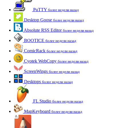
PuTTY
более недели назад
Desktop Goose
более недели назад
Absolute RSS Editor
более недели назад
BOOTICE
более недели назад
ComicRack
более недели назад
Cyotek WebCopy
более недели назад
ScreenWings
более недели назад
Desktops
более недели назад
FL Studio
более недели назад
MapKeyboard
более недели назад