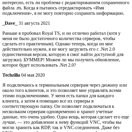
интересно, есть ли проблема с редактированием сохраненного
файла .rts. Когда я пытаюсь отредактировать «Имя
подключения», я не могу повторно сохранить информацию.
_Dave_
31 августа 2021
Раньше я пробовал Royal TS, и он отлично работал (хотя у
меня не было достаточного количества серверов, чтобы
сделать его практичным). Однако теперь, когда он мне
действительно нужен, я не могу загрузить его с .Net 2.0
(единственная версия, которую я смог найти доступной для
загрузки). БУММЕР! Можем ли мы получить обновление,
которое будет использовать .Net 2.0?
Techzilla
04 мая 2020
Я подключаюсь к терминальным серверам через дюжину или
около того клиентов, и это позволяет мне управлять всеми
этими подключениями. У меня есть папки для каждого
клиента, а затем я помещаю все их серверы в
соответствующую папку. Он позволяет подключаться к
нескольким серверам одновременно и хранит учетные
данные, что очень удобно. Одна вещь, которая сделает его еще
лучше, — это добавление к нему функций VNC, чтобы вы
могли хранить как RDP, так и VNC-соединения. Даже без