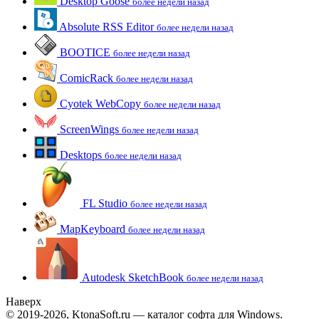
Desktop Goose
более недели назад
Absolute RSS Editor
более недели назад
BOOTICE
более недели назад
ComicRack
более недели назад
Cyotek WebCopy
более недели назад
ScreenWings
более недели назад
Desktops
более недели назад
FL Studio
более недели назад
MapKeyboard
более недели назад
Autodesk SketchBook
более недели назад
Наверх
© 2019-2026, KtonaSoft.ru — каталог софта для Windows.