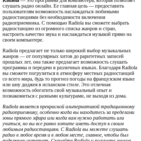
Radiola
— это программа для компьютера, которая позволяет
слушать радио онлайн. Ее главная цель — предоставить
пользователям возможность наслаждаться любимыми
радиостанциями без необходимости включения
радиоприемника. С помощью Radiola вы сможете выбрать
радиостанцию из огромного списка жанров и стран,
настроить качество звука и наслаждаться музыкой прямо на
своем компьютере.
Radiola предлагает не только широкий выбор музыкальных
жанров — от популярных хитов до раритетных записей
прошлых лет, она также предлагает возможность слушать
программы и передачи в различных языках. Благодаря Radiola
вы сможете погрузиться в атмосферу местных радиостанций
со всего мира, будь то прогноз погоды на французском языке
или шоу диджея в испанском стиле. Это отличная
возможность обогатить свой музыкальный опыт и
познакомиться с разными культурами, не выходя из дома.
Radiola является прекрасной альтернативой традиционному
радиоприемнику, особенно когда вы находитесь за пределами
зоны прямого эфира или когда вам нужно работать или
учиться, но вы все равно хотите иметь доступ к своим
любимым радиостанциям. С Radiola вы можете слушать
радио в любое время и в любом месте, главное, чтобы был
подключен интернет. Скачайте Radiola и получите личное