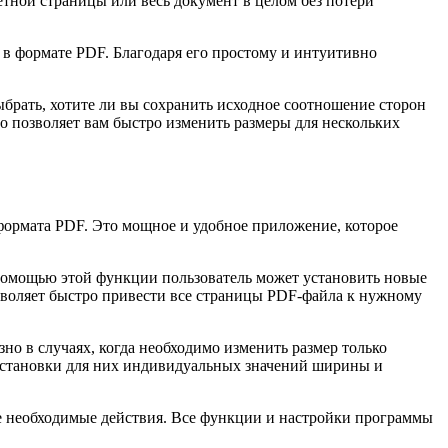
тной страницы или весь документ в целом без потери
 в формате PDF. Благодаря его простому и интуитивно
брать, хотите ли вы сохранить исходное соотношение сторон
о позволяет вам быстро изменить размеры для нескольких
формата PDF. Это мощное и удобное приложение, которое
помощью этой функции пользователь может установить новые
озволяет быстро привести все страницы PDF-файла к нужному
о в случаях, когда необходимо изменить размер только
 установки для них индивидуальных значений ширины и
се необходимые действия. Все функции и настройки программы
.