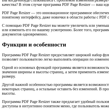
Вы когда-нибудь сталкивались с проблемой изменения размера
качества? В этом случае программа PDF Page Resizer — ваш и
PDF Page Resizer — это инновационное программное обеспечени
понятному интерфейсу, даже новички в области работы с PDF см
С помощью PDF Page Resizer вы можете увеличить или уменьш
или изменить его по вашему усмотрению. Более того, програм
документов одновременно.
Функции и особенности
Программа PDF Page Resizer предоставляет широкий набор фун
позволяет пользователю легко выполнять операции по изменен
Одной из основных функций программы является возможность 
значения ширины и высоты страниц, а затем применить измене
размеру.
Другой важной особенностью программы является возможность 
некоторых страниц, а остальные оставить без изменений. В 
высоты.
Программа PDF Page Resizer также предлагает удобный пользо
доступны в интуитивно понятном меню, где пользователь мож