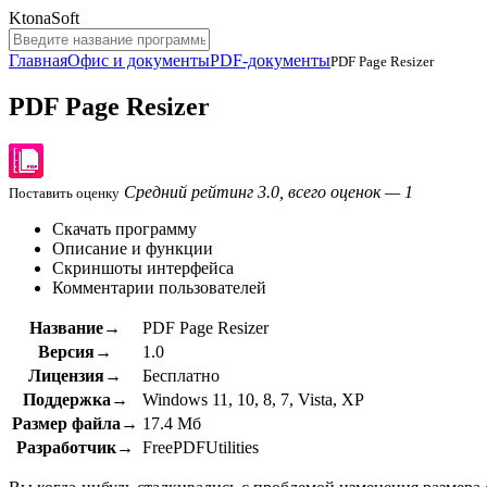
KtonaSoft
Главная
Офис и документы
PDF-документы
PDF Page Resizer
PDF Page Resizer
Средний рейтинг 3.0, всего оценок — 1
Поставить оценку
Скачать программу
Описание и функции
Скриншоты интерфейса
Комментарии пользователей
Название→
PDF Page Resizer
Версия→
1.0
Лицензия→
Бесплатно
Поддержка→
Windows 11, 10, 8, 7, Vista, XP
Размер файла→
17.4 Мб
Разработчик→
FreePDFUtilities