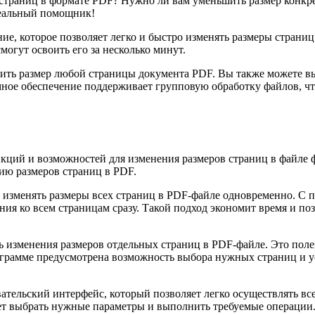
 страниц в формате PDF? Нужно ли вам уменьшить размер конкре
деальный помощник!
е, которое позволяет легко и быстро изменять размеры страниц
огут освоить его за несколько минут.
ить размер любой страницы документа PDF. Вы также можете вы
мное обеспечение поддерживает групповую обработку файлов, чт
кций и возможностей для изменения размеров страниц в файле 
ию размеров страниц в PDF.
изменять размеры всех страниц в PDF-файле одновременно. С 
ния ко всем страницам сразу. Такой подход экономит время и п
изменения размеров отдельных страниц в PDF-файле. Это полезн
программе предусмотрена возможность выбора нужных страниц и
вательский интерфейс, который позволяет легко осуществлять в
ет выбрать нужные параметры и выполнить требуемые операции