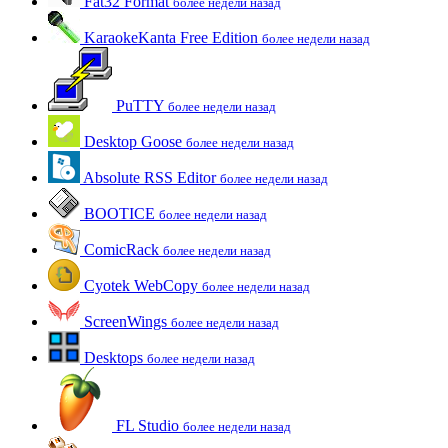
Fat32 Format
более недели назад
KaraokeKanta Free Edition
более недели назад
PuTTY
более недели назад
Desktop Goose
более недели назад
Absolute RSS Editor
более недели назад
BOOTICE
более недели назад
ComicRack
более недели назад
Cyotek WebCopy
более недели назад
ScreenWings
более недели назад
Desktops
более недели назад
FL Studio
более недели назад