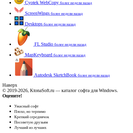
Cyotek WebCopy
более недели назад
ScreenWings
более недели назад
Desktops
более недели назад
FL Studio
более недели назад
MapKeyboard
более недели назад
Autodesk SketchBook
более недели назад
Наверх
© 2019-2026, KtonaSoft.ru — каталог софта для Windows.
Оцените!
Ужасный софт
Плохо, но терпимо
Крепкий середнячок
Посоветую друзьям
Лучший из лучших