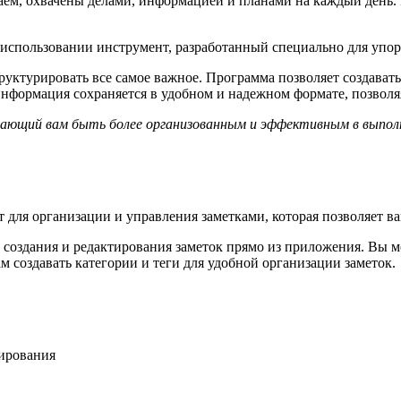
м, охвачены делами, информацией и планами на каждый день. Как
 использовании инструмент, разработанный специально для упо
ктурировать все самое важное. Программа позволяет создавать р
нформация сохраняется в удобном и надежном формате, позволяя
ающий вам быть более организованным и эффективным в выполн
для организации и управления заметками, которая позволяет ва
оздания и редактирования заметок прямо из приложения. Вы мож
 создавать категории и теги для удобной организации заметок.
тирования