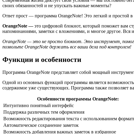
Современная жизнь диктует свои условия — мы постоянно бегае
своих обязанностей и не упускать важные моменты?
Ответ прост — программа OrangeNote! Это легкий и простой в
OrangeNote —
это цифровой блокнот, который поможет вам стру
напоминаниями, заметки с вложениями, и многое другое. Вся и
OrangeNote — это не просто блокнот. Это инструмент, помог
позвольте OrangeNote держать все ваши дела под контролем!
Функции и особенности
Программа OrangeNote представляет собой мощный инструмент 
Одной из основных функций программы является возможность с
содержимое уже существующих. Программа также позволяет вам
Особенности программы OrangeNote:
Интуитивно понятный интерфейс
Поддержка различных тем оформления
Возможность редактирования текста с использованием форма
Автоматическое сохранение заметок
Возможность добавления важных заметок в избранное