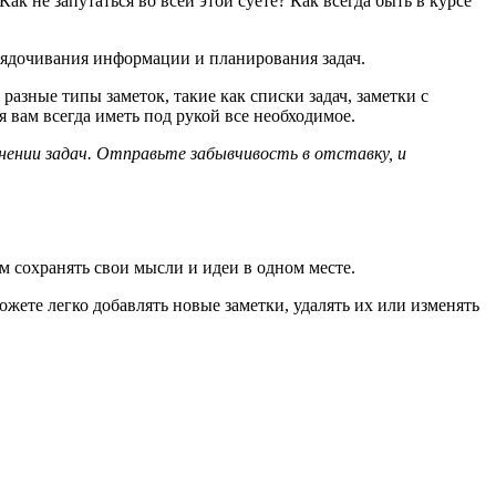
 не запутаться во всей этой суете? Как всегда быть в курсе
рядочивания информации и планирования задач.
азные типы заметок, такие как списки задач, заметки с
 вам всегда иметь под рукой все необходимое.
ении задач. Отправьте забывчивость в отставку, и
м сохранять свои мысли и идеи в одном месте.
ете легко добавлять новые заметки, удалять их или изменять