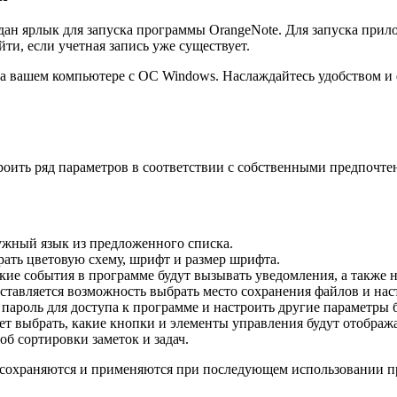
здан ярлык для запуска программы OrangeNote. Для запуска прил
ти, если учетная запись уже существует.
 на вашем компьютере с ОС Windows. Наслаждайтесь удобством 
роить ряд параметров в соответствии с собственными предпочте
ужный язык из предложенного списка.
рать цветовую схему, шрифт и размер шрифта.
кие события в программе будут вызывать уведомления, а также н
ставляется возможность выбрать место сохранения файлов и нас
пароль для доступа к программе и настроить другие параметры 
ет выбрать, какие кнопки и элементы управления будут отображ
б сортировки заметок и задач.
 сохраняются и применяются при последующем использовании пр