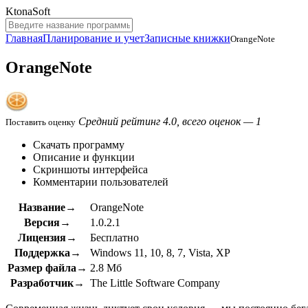
KtonaSoft
Главная
Планирование и учет
Записные книжки
OrangeNote
OrangeNote
Средний рейтинг 4.0, всего оценок — 1
Поставить оценку
Скачать программу
Описание и функции
Скриншоты интерфейса
Комментарии пользователей
Название→
OrangeNote
Версия→
1.0.2.1
Лицензия→
Бесплатно
Поддержка→
Windows 11, 10, 8, 7, Vista, XP
Размер файла→
2.8 Мб
Разработчик→
The Little Software Company