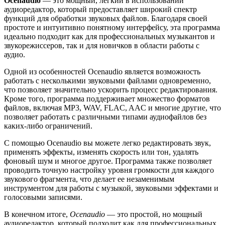
Ocenaudio
— это мощный, легкий в использовании
аудиоредактор, который предоставляет широкий спектр
функций для обработки звуковых файлов. Благодаря своей
простоте и интуитивно понятному интерфейсу, эта программа
идеально подходит как для профессиональных музыкантов и
звукорежиссеров, так и для новичков в области работы с
аудио.
Одной из особенностей Ocenaudio является возможность
работать с несколькими звуковыми файлами одновременно,
что позволяет значительно ускорить процесс редактирования.
Кроме того, программа поддерживает множество форматов
файлов, включая MP3, WAV, FLAC, AAC и многие другие, что
позволяет работать с различными типами аудиофайлов без
каких-либо ограничений.
С помощью Ocenaudio вы можете легко редактировать звук,
применять эффекты, изменять скорость или тон, удалять
фоновый шум и многое другое. Программа также позволяет
проводить точную настройку уровня громкости для каждого
звукового фрагмента, что делает ее незаменимым
инструментом для работы с музыкой, звуковыми эффектами и
голосовыми записями.
В конечном итоге,
Ocenaudio
— это простой, но мощный
аудиоредактор, который подходит как для профессиональных