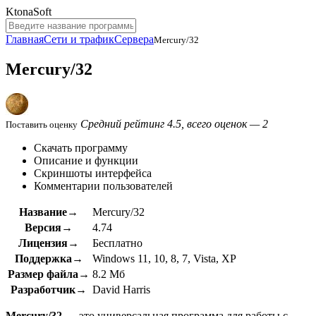
KtonaSoft
Главная
Сети и трафик
Сервера
Mercury/32
Mercury/32
Средний рейтинг 4.5, всего оценок — 2
Поставить оценку
Скачать программу
Описание и функции
Скриншоты интерфейса
Комментарии пользователей
Название→
Mercury/32
Версия→
4.74
Лицензия→
Бесплатно
Поддержка→
Windows 11, 10, 8, 7, Vista, XP
Размер файла→
8.2 Мб
Разработчик→
David Harris
Mercury/32
— это универсальная программа для работы с