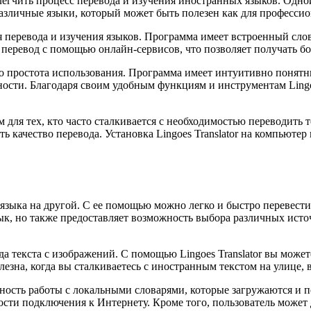
чить процесс перевода и изучения иностранных языков. Одной и
азличные языки, который может быть полезен как для профессион
я перевода и изучения языков. Программа имеет встроенный слов
т перевод с помощью онлайн-сервисов, что позволяет получать бо
его простота использования. Программа имеет интуитивно понятн
ости. Благодаря своим удобным функциям и инструментам Lingoe
м для тех, кто часто сталкивается с необходимостью переводить 
ь качество перевода. Установка Lingoes Translator на компьюте
языка на другой. С ее помощью можно легко и быстро перевести
язык, но также предоставляет возможность выбора различных ист
 текста с изображений. С помощью Lingoes Translator вы может
зна, когда вы сталкиваетесь с иностранным текстом на улице, в 
ожность работы с локальными словарями, которые загружаются и 
ости подключения к Интернету. Кроме того, пользователь может