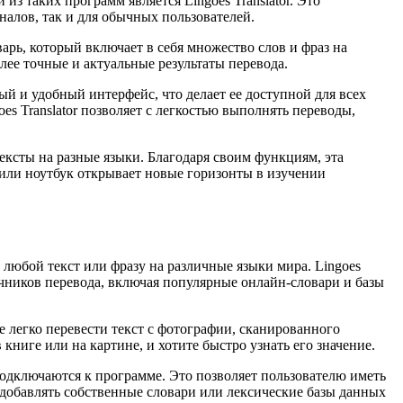
з таких программ является Lingoes Translator. Это
алов, так и для обычных пользователей.
арь, который включает в себя множество слов и фраз на
лее точные и актуальные результаты перевода.
ый и удобный интерфейс, что делает ее доступной для всех
s Translator позволяет с легкостью выполнять переводы,
тексты на разные языки. Благодаря своим функциям, эта
р или ноутбук открывает новые горизонты в изучении
 любой текст или фразу на различные языки мира. Lingoes
очников перевода, включая популярные онлайн-словари и базы
е легко перевести текст с фотографии, сканированного
книге или на картине, и хотите быстро узнать его значение.
подключаются к программе. Это позволяет пользователю иметь
 добавлять собственные словари или лексические базы данных