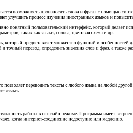
вляется возможность произносить слова и фразы с помощью синт
оляет улучшить процесс изучения иностранных языков и повысит
уитивно понятный пользовательский интерфейс, который делает
етров, таких как языки, голоса, цветовая схема и др.
рь, который предоставляет множество функций и особенностей д
и точный перевод, определить значения слов и фраз, а также р
что позволяет переводить тексты с любого языка на любой друго
е языки.
возможность работы в оффлайн режиме. Программа имеет встроен
лучаях, когда интернет-соединение недоступно или медленно.