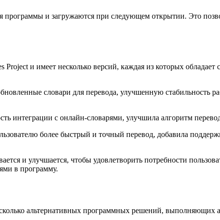
ия программы и загружаются при следующем открытии. Это позв
es Project и имеет несколько версий, каждая из которых облада
бя обновленные словари для перевода, улучшенную стабильность
ость интеграции с онлайн-словарями, улучшила алгоритм перево
пользователю более быстрый и точный перевод, добавила поддер
вается и улучшается, чтобы удовлетворить потребности пользова
ями в программу.
т несколько альтернативных программных решений, выполняющих