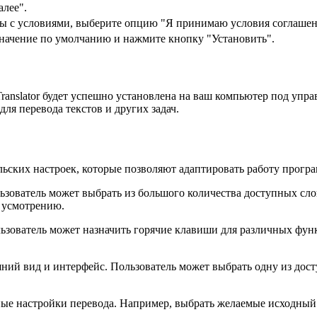
лее".
ны с условиями, выберите опцию "Я принимаю условия соглашен
значение по умолчанию и нажмите кнопку "Установить".
anslator будет успешно установлена на ваш компьютер под упр
ля перевода текстов и других задач.
ельских настроек, которые позволяют адаптировать работу прог
ьзователь может выбрать из большого количества доступных сло
у усмотрению.
льзователь может назначить горячие клавиши для различных фун
ешний вид и интерфейс. Пользователь может выбрать одну из до
ые настройки перевода. Например, выбрать желаемые исходный 