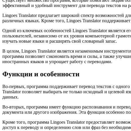
Существует множество программ, которые помогают людям облег
эффективный и удобный инструмент для перевода текстов на р
Lingoes Translator предлагает широкий спектр возможностей дл
различных языках. Кроме того, Lingoes Translator поддерживае
Одной из ключевых особенностей Lingoes Translator является 
пользователей, независимо от их уровня компьютерной грамотн
изучать новые языки и расширять свой словарный запас.
В целом, Lingoes Translator является незаменимым инструменто
программа позволяет сэкономить время и силы, а также улучшит
иностранных языков и упрощает работу с переводами.
Функции и особенности
Во-первых, программа поддерживает перевод текстов с одного 
Translator позволяет выбирать не только исходный и целевой 
данных.
Во-вторых, программа имеет функцию распознавания и перевода
документа или другого изображения. Эта функция особенно поле
Кроме того, программа Lingoes Translator предоставляет возм
доступ к переводу и определению слов или фраз без необходим