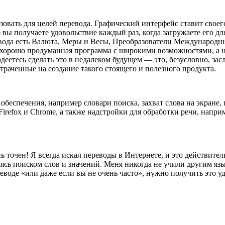
зовать для целей перевода. Графический интерфейс ставит своег
о вы получаете удовольствие каждый раз, когда загружаете его д
ревода есть Валюта, Меры и Весы, Преобразователи Международ
орошо продуманная программа с широкими возможностями, а нас
деетесь сделать это в недалеком будущем — это, безусловно, за
траченные на создание такого стоящего и полезного продукта.
беспечения, например словари поиска, захват слова на экране, 
Firefox и Chrome, а также надстройки для обработки речи, наприм
 точен! Я всегда искал переводы в Интернете, и это действитель
аясь поиском слов и значений. Меня никогда не учили другим язы
еводе «или даже если вы не очень часто», нужно получить это уд