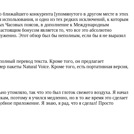
о ближайшего конкурента [упомянутого в другом месте в этих
ля использования, и одно из тех редких исключений, к которым
ных Часовых поясов, в дополнение к Международным
тоящим бонусом является то, что все это абсолютно
служенно. Этот обзор был бы неполным, если бы я не выразил
полный перевод текста. Кроме того, он предлагает
ер пакеты Natural Voice. Кроме того, есть портативная версия,
но утомляло, так что это был глоток свежего воздуха. Я начал
кам, поэтому я учился медленно, но в то же время это сделает
обное приложение. Я знаю, я рад, что я сделал! Просто