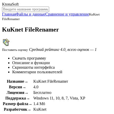
KtonaSoft
Главная
Файлы и данные
Сравнение и управление
KuKnet
FileRenamer
KuKnet FileRenamer
Средний рейтинг 4.0, всего оценок — 1
Поставить оценку
Скачать программу
Описание и функции
Скриншоты интерфейса
Комментарии пользователей
Название→
KuKnet FileRenamer
Версия→
4.0
Лицензия→
Бесплатно
Поддержка→
Windows 11, 10, 8, 7, Vista, XP
Размер файла→
1.4 Мб
Разработчик→
KuKnet