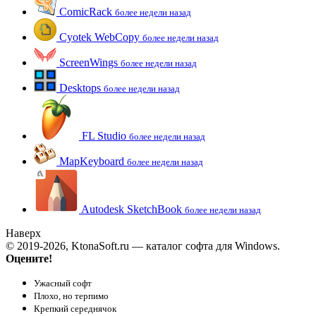
ComicRack
более недели назад
Cyotek WebCopy
более недели назад
ScreenWings
более недели назад
Desktops
более недели назад
FL Studio
более недели назад
MapKeyboard
более недели назад
Autodesk SketchBook
более недели назад
Наверх
© 2019-2026, KtonaSoft.ru — каталог софта для Windows.
Оцените!
Ужасный софт
Плохо, но терпимо
Крепкий середнячок