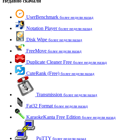
Недавно скачали
UserBenchmark
более недели назад
Notation Player
более недели назад
Disk Wipe
более недели назад
FreeMove
более недели назад
Duplicate Cleaner Free
более недели назад
CuteRank (Free)
более недели назад
Transmission
более недели назад
Fat32 Format
более недели назад
KaraokeKanta Free Edition
более недели назад
PuTTY
более недели назад