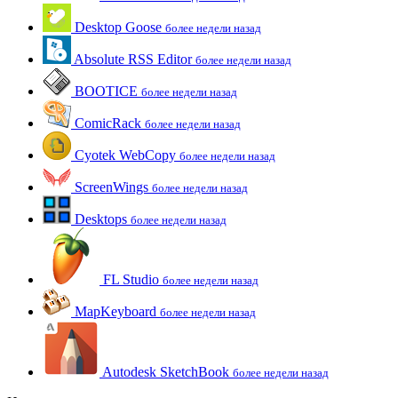
Desktop Goose
более недели назад
Absolute RSS Editor
более недели назад
BOOTICE
более недели назад
ComicRack
более недели назад
Cyotek WebCopy
более недели назад
ScreenWings
более недели назад
Desktops
более недели назад
FL Studio
более недели назад
MapKeyboard
более недели назад
Autodesk SketchBook
более недели назад