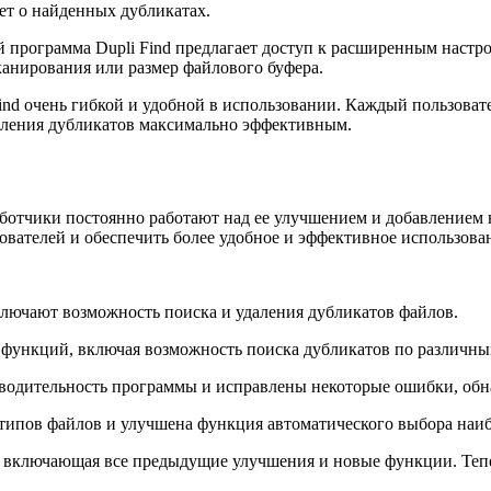
чет о найденных дубликатах.
 программа Dupli Find предлагает доступ к расширенным настр
канирования или размер файлового буфера.
ind очень гибкой и удобной в использовании. Каждый пользовате
удаления дубликатов максимально эффективным.
работчики постоянно работают над ее улучшением и добавление
зователей и обеспечить более удобное и эффективное использов
ключают возможность поиска и удаления дубликатов файлов.
функций, включая возможность поиска дубликатов по различным к
изводительность программы и исправлены некоторые ошибки, об
 типов файлов и улучшена функция автоматического выбора наиб
, включающая все предыдущие улучшения и новые функции. Тепе