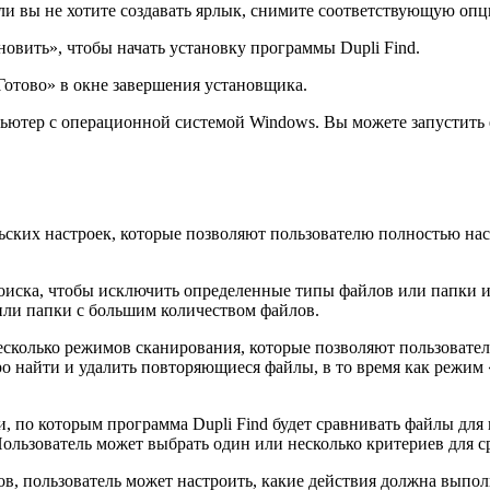
сли вы не хотите создавать ярлык, снимите соответствующую оп
новить», чтобы начать установку программы Dupli Find.
Готово» в окне завершения установщика.
ьютер с операционной системой Windows. Вы можете запустить е
ьских настроек, которые позволяют пользователю полностью на
иска, чтобы исключить определенные типы файлов или папки из 
или папки с большим количеством файлов.
есколько режимов сканирования, которые позволяют пользовате
о найти и удалить повторяющиеся файлы, в то время как режим
, по которым программа Dupli Find будет сравнивать файлы для
Пользователь может выбрать один или несколько критериев для с
в, пользователь может настроить, какие действия должна выпол