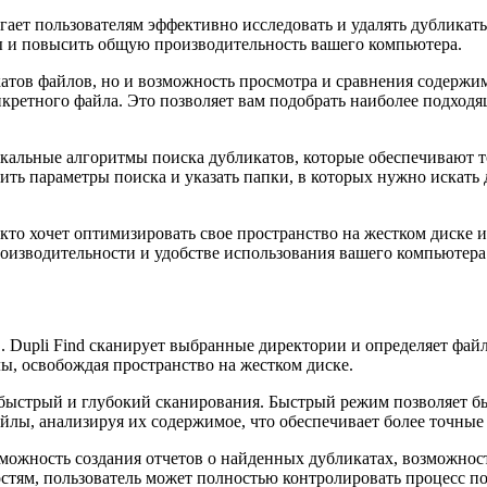
гает пользователям эффективно исследовать и удалять дубликат
лы и повысить общую производительность вашего компьютера.
катов файлов, но и возможность просмотра и сравнения содержи
нкретного файла. Это позволяет вам подобрать наиболее подход
никальные алгоритмы поиска дубликатов, которые обеспечивают 
ть параметры поиска и указать папки, в которых нужно искать 
 кто хочет оптимизировать свое пространство на жестком диске 
производительности и удобстве использования вашего компьютера
 Dupli Find сканирует выбранные директории и определяет фай
ы, освобождая пространство на жестком диске.
быстрый и глубокий сканирования. Быстрый режим позволяет бы
лы, анализируя их содержимое, что обеспечивает более точные 
ожность создания отчетов о найденных дубликатах, возможност
стям, пользователь может полностью контролировать процесс по