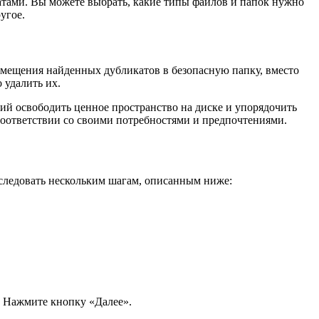
атами. Вы можете выбрать, какие типы файлов и папок нужно
угое.
емещения найденных дубликатов в безопасную папку, вместо
 удалить их.
й освободить ценное пространство на диске и упорядочить
 соответствии со своими потребностями и предпочтениями.
 следовать нескольким шагам, описанным ниже:
. Нажмите кнопку «Далее».