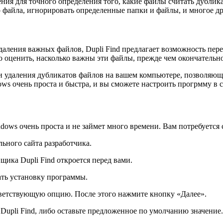
ния для точного определения того, какие файлы считать дублик
файла, игнорировать определенные папки и файлы, и многое др
даления важных файлов, Dupli Find предлагает возможность пер
 оценить, насколько важны эти файлы, прежде чем окончательно
и удаления дубликатов файлов на вашем компьютере, позволяющи
ows очень проста и быстра, и вы сможете настроить прогрмму в
dows очень проста и не займет много времени. Вам потребуется
ьного сайта разработчика.
щика Dupli Find откроется перед вами.
ать установку программы.
тветствующую опцию. После этого нажмите кнопку «Далее».
 Dupli Find, либо оставьте предложенное по умолчанию значение