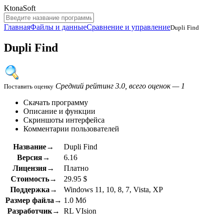
KtonaSoft
Главная
Файлы и данные
Сравнение и управление
Dupli Find
Dupli Find
Средний рейтинг 3.0, всего оценок — 1
Поставить оценку
Скачать программу
Описание и функции
Скриншоты интерфейса
Комментарии пользователей
Название→
Dupli Find
Версия→
6.16
Лицензия→
Платно
Стоимость→
29.95 $
Поддержка→
Windows 11, 10, 8, 7, Vista, XP
Размер файла→
1.0 Мб
Разработчик→
RL VIsion