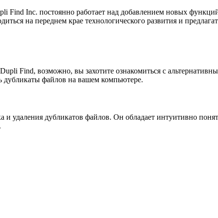
upli Find Inc. постоянно работает над добавлением новых функ
аходиться на переднем крае технологического развития и предла
Dupli Find, возможно, вы захотите ознакомиться с альтернати
ь дубликаты файлов на вашем компьютере.
ска и удаления дубликатов файлов. Он обладает интуитивно пон
.