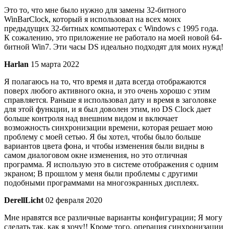
Это то, что мне было нужно для замены 32-битного
WinBarClock, который я использовал на всех моих
предыдущих 32-битных компьютерах с Windows с 1995 года.
К сожалению, это приложение не работало на моей новой 64-
битной Win7. Эти часы DS идеально подходят для моих нужд!
Harlan
15 марта 2022
Я полагаюсь на то, что время и дата всегда отображаются
поверх любого активного окна, и это очень хорошо с этим
справляется. Раньше я использовал дату и время в заголовке
для этой функции, и я был доволен этим, но DS Clock дает
больше контроля над внешним видом и включает
возможность синхронизации времени, которая решает мою
проблему с моей сетью. Я бы хотел, чтобы было больше
вариантов цвета фона, и чтобы изменения были видны в
самом диалоговом окне изменения, но это отличная
программа. Я использую это в системе отображения с одним
экраном; В прошлом у меня были проблемы с другими
подобными программами на многоэкранных дисплеях.
DerellLicht
02 февраля 2020
Мне нравятся все различные варианты конфигурации; Я могу
сделать так, как я хочу!! Кроме того, операция синхронизации