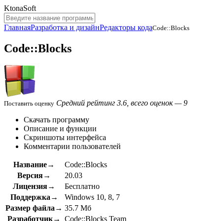
KtonaSoft
Главная
Разработка и дизайн
Редакторы кода
Code::Blocks
Code::Blocks
Средний рейтинг 3.6, всего оценок — 9
Поставить оценку
Скачать программу
Описание и функции
Скриншоты интерфейса
Комментарии пользователей
Название→
Code::Blocks
Версия→
20.03
Лицензия→
Бесплатно
Поддержка→
Windows 10, 8, 7
Размер файла→
35.7 Мб
Разработчик→
Code::Blocks Team