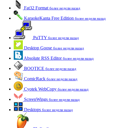
Fat32 Format
более недели назад
KaraokeKanta Free Edition
более недели назад
PuTTY
более недели назад
Desktop Goose
более недели назад
Absolute RSS Editor
более недели назад
BOOTICE
более недели назад
ComicRack
более недели назад
Cyotek WebCopy
более недели назад
ScreenWings
более недели назад
Desktops
более недели назад