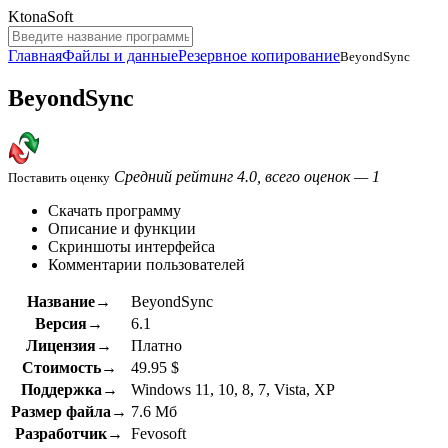
KtonaSoft
Главная
Файлы и данные
Резервное копирование
BeyondSync
BeyondSync
Средний рейтинг 4.0, всего оценок — 1
Поставить оценку
Скачать программу
Описание и функции
Скриншоты интерфейса
Комментарии пользователей
Название→
BeyondSync
Версия→
6.1
Лицензия→
Платно
Стоимость→
49.95 $
Поддержка→
Windows 11, 10, 8, 7, Vista, XP
Размер файла→
7.6 Мб
Разработчик→
Fevosoft