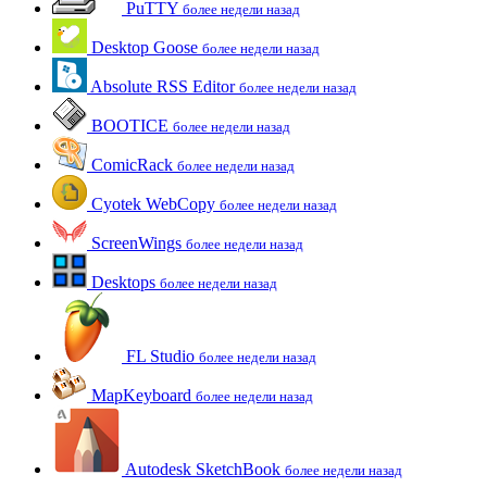
PuTTY
более недели назад
Desktop Goose
более недели назад
Absolute RSS Editor
более недели назад
BOOTICE
более недели назад
ComicRack
более недели назад
Cyotek WebCopy
более недели назад
ScreenWings
более недели назад
Desktops
более недели назад
FL Studio
более недели назад
MapKeyboard
более недели назад
Autodesk SketchBook
более недели назад