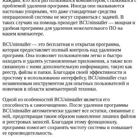
Каждый, кто хоть раз пользовался компьютером, сталкивался с
проблемой удаления программ. Иногда они оказываются
настолько упорными, что даже стандартные средства
операционной системы не могут справиться с задачей. В
таких случаях на помощь приходит BCUninstaller — мощная и
удобная программа для удаления нежелательного ПО на
вашем компьютере.
BCUninstaller — это бесплатная и открытая программа,
которая предоставляет полный контроль над удалением
программ. Она позволяет пользователям легко и быстро
находить и удалять установленные приложения, а также всю
связанную с ними дополнительную информацию, такую как
реестр, файлы и папки. Благодаря своей эффективности и
простому в использовании интерфейсу, BCUninstaller стал
незаменимым инструментом для опытных пользователей и
новичков в области компьютерной техники.
Одной из особенностей BCUninstaller является его
способность к самоочищению. После удаления программы
BCUninstaller автоматически удаляет все остатки, связанные с
ней, предотвращая таким образом накопление лишних файлов
и реестровых записей. Благодаря этому функционалу,
программа помогает сохранять чистоту системы и повышает
ее производительность.