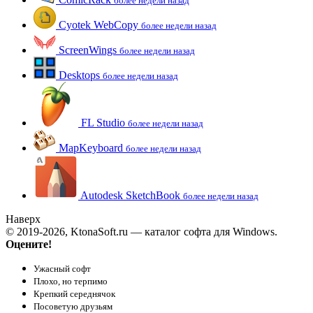
более недели назад
Cyotek WebCopy
более недели назад
ScreenWings
более недели назад
Desktops
более недели назад
FL Studio
более недели назад
MapKeyboard
более недели назад
Autodesk SketchBook
более недели назад
Наверх
© 2019-2026, KtonaSoft.ru — каталог софта для Windows.
Оцените!
Ужасный софт
Плохо, но терпимо
Крепкий середнячок
Посоветую друзьям