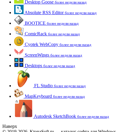
Desktop Goose
более недели назад
Absolute RSS Editor
более недели назад
BOOTICE
более недели назад
ComicRack
более недели назад
Cyotek WebCopy
более недели назад
ScreenWings
более недели назад
Desktops
более недели назад
FL Studio
более недели назад
MapKeyboard
более недели назад
Autodesk SketchBook
более недели назад
Наверх
© 2019-2026, KtonaSoft.ru — каталог софта для Windows.