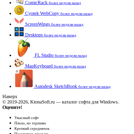
ComicRack
более недели назад
Cyotek WebCopy
более недели назад
ScreenWings
более недели назад
Desktops
более недели назад
FL Studio
более недели назад
MapKeyboard
более недели назад
Autodesk SketchBook
более недели назад
Наверх
© 2019-2026, KtonaSoft.ru — каталог софта для Windows.
Оцените!
Ужасный софт
Плохо, но терпимо
Крепкий середнячок
Посоветую друзьям