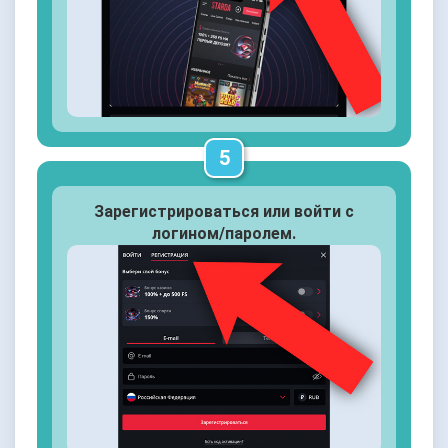
5
Зарегистрироваться или войти с
логином/паролем.