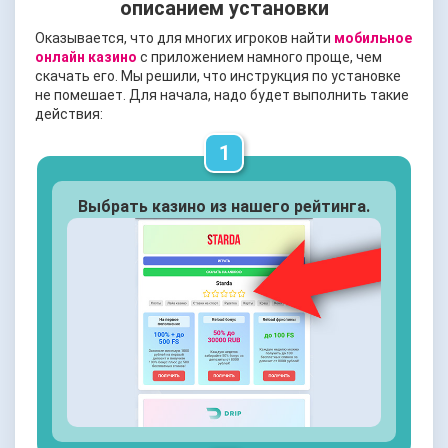
описанием установки
Оказывается, что для многих игроков найти
мобильное
онлайн казино
с приложением намного проще, чем
скачать его. Мы решили, что инструкция по установке
не помешает. Для начала, надо будет выполнить такие
действия:
1
Выбрать казино из нашего рейтинга.