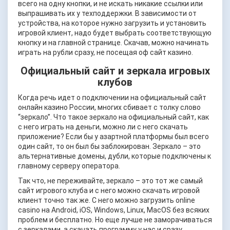
всего на одну кнопки, и не искать никакие ссылки или
выпрашивать их у техподдержки. В зависимости от
устройства, на которое нужно загрузить и установить
игровой клиент, надо будет выбрать соответствующую
кнопку и на главной странице. Скачав, можно начинать
играть на рубли сразу, не посещая оф сайт казино.
Официальный сайт и зеркала игровых
клубов
Когда речь идет о подключении на официальный сайт
онлайн казино России, многих сбивает с толку слово
“зеркало”. Что такое зеркало на официальный сайт, как
с него играть на деньги, можно ли с него скачать
приложение? Если бы у азартной платформы был всего
один сайт, то он был бы заблокирован. Зеркало – это
альтернативные домены, дубли, которые подключены к
главному серверу оператора.
Так что, не переживайте, зеркало – это тот же самый
сайт игрового клуба и с него можно скачать игровой
клиент точно так же. С него можно загрузить online
casino на Android, iOS, Windows, Linux, MacOS без всяких
проблем и бесплатно. Но еще лучше не заморачиваться
с зеркалами, а скачать программу у нас и сразу