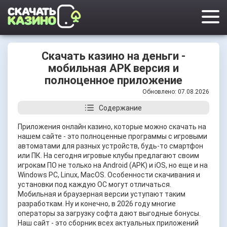
Скачать игровые автоматы
Скачать казино на деньги -
мобильная APK версия и
Android
полноценное приложение
Обновлено:
07.08.2026
iPhone
Содержание
iPad
Приложения онлайн казино, которые можно скачать на
нашем сайте - это полноценные программы с игровыми
автоматами для разных устройств, будь-то смартфон
ПК
или ПК. На сегодня игровые клубы предлагают своим
игрокам ПО не только на Android (APK) и iOS, но еще и на
Windows PC, Linux, MacOS. Особенности скачивания и
установки под каждую ОС могут отличаться.
Мобильная и браузерная версии уступают таким
разработкам. Ну и конечно, в 2026 году многие
операторы за загрузку софта дают выгодные бонусы.
Наш сайт - это сборник всех актуальных приложений