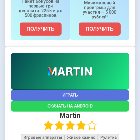
Пакет бонусов на
Минимальный
первые три
проигрыш для
депозита: 225% и до
участия — 5 000
500 фриспинов
рублей!
ПОЛУЧИТЬ
ПОЛУЧИТЬ
ИГРАТЬ
СКАЧАТЬ НА ANDROID
Martin
Игровые аппараты
Живое казино
Рулетка