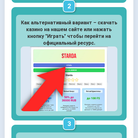
2
Как альтернативный вариант – скачать
казино на нашем сайте или нажать
кнопку "Играть" чтобы перейти на
официальный ресурс.
3