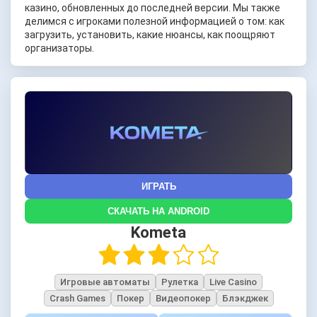
казино, обновленных до последней версии. Мы также
делимся с игроками полезной информацией о том: как
загрузить, установить, какие нюансы, как поощряют
организаторы.
ИГРАТЬ
СКАЧАТЬ НА ANDROID
Kometa
Игровые автоматы
Рулетка
Live Casino
Crash Games
Покер
Видеопокер
Блэкджек