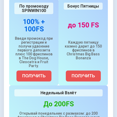
По промокоду
Бонус Пятницы
SPINWIN100
100% +
до 150 FS
100FS
Введи промокод при
регистрации и
Каждую пятницу
получи удвоение
казино дарит до 150
первого депозита
фриспинов в
плюс 100 фриспинов
Christmas Big Bass
в The Dog House,
Bonanza
Cleocatra и Fruit
Party.
ПОЛУЧИТЬ
ПОЛУЧИТЬ
Недельный Взлёт
До 200FS
Открывай понедельник с размахом: до 200