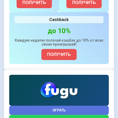
ПОЛУЧИТЬ
ПОЛУЧИТЬ
Cashback
до 10%
Каждую неделю получай кэшбэк до 10% от всех
своих проигрышей!
ПОЛУЧИТЬ
ИГРАТЬ